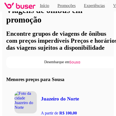
Novo
Início
Promoções
Experiências
V
Viagens de ônibus em
promoção
Encontre grupos de viagens de ônibus
com preços imperdíveis Preços e horário
das viagens sujeitos a disponibilidade
Sousa
Desembarque em
Menores preços para Sousa
Juazeiro do Norte
A partir de
R$ 100,00