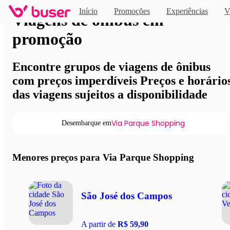
Novo
Início
Promoções
Experiências
V
Viagens de ônibus em
promoção
Encontre grupos de viagens de ônibus
com preços imperdíveis Preços e horário
das viagens sujeitos a disponibilidade
Via Parque Shopping
Desembarque em
Menores preços para Via Parque Shopping
São José dos Campos
A partir de
R$ 59,90