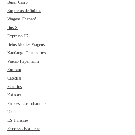
Buser Carro
Empresas de ônibus
Viagens Chapecó
Bus X
Expresso JK
Belos Montes Viagens
Kandango Transportes
Viação Itapemirim
Emtram
Catedral
Star Bus
Kaissara
Princesa dos Inhamuns
Unida
ES Turismo
Expresso Brasileiro