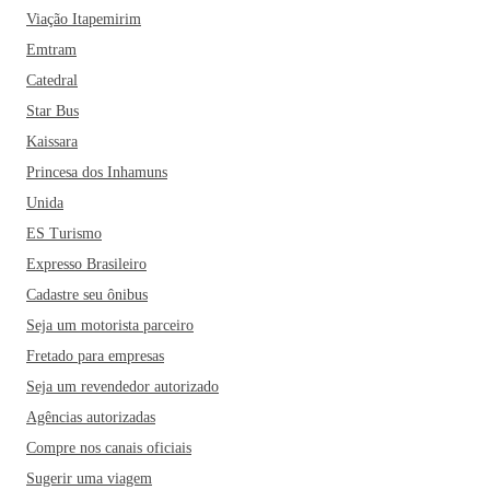
Viação Itapemirim
Emtram
Catedral
Star Bus
Kaissara
Princesa dos Inhamuns
Unida
ES Turismo
Expresso Brasileiro
Cadastre seu ônibus
Seja um motorista parceiro
Fretado para empresas
Seja um revendedor autorizado
Agências autorizadas
Compre nos canais oficiais
Sugerir uma viagem