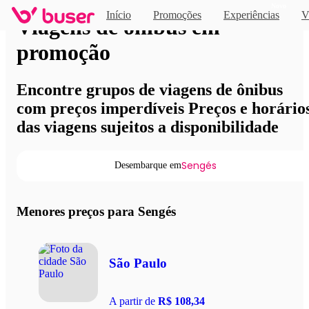
Novo
Início
Promoções
Experiências
V
Viagens de ônibus em
promoção
Encontre grupos de viagens de ônibus
com preços imperdíveis Preços e horário
das viagens sujeitos a disponibilidade
Sengés
Desembarque em
Menores preços para Sengés
São Paulo
A partir de
R$ 108,34