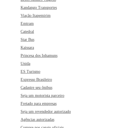
Kandango Transportes
Viação Itapemirim
Emtram
Catedral
Star Bus
Kaissara
Princesa dos Inhamuns
Unida
ES Turismo
Expresso Brasileiro
Cadastre seu ônibus
Seja um motorista parceiro
Fretado para empresas
Seja um revendedor autorizado
Agências autorizadas
Compre nos canais oficiais