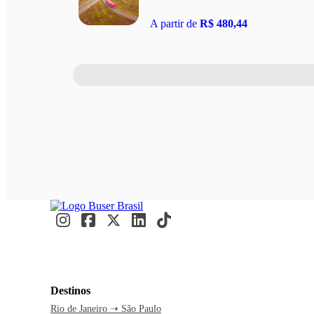
A partir de
R$ 480,44
Destinos
Rio de Janeiro ➝ São Paulo