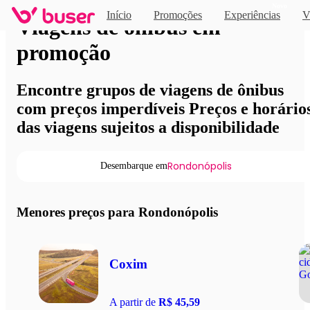
Novo
Início
Promoções
Experiências
V
Viagens de ônibus em
promoção
Encontre grupos de viagens de ônibus
com preços imperdíveis Preços e horário
das viagens sujeitos a disponibilidade
Rondonópolis
Desembarque em
Menores preços para Rondonópolis
Coxim
A partir de
R$ 45,59