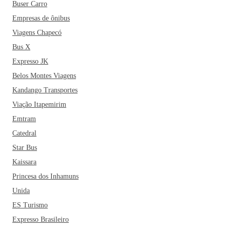
Buser Carro
Empresas de ônibus
Viagens Chapecó
Bus X
Expresso JK
Belos Montes Viagens
Kandango Transportes
Viação Itapemirim
Emtram
Catedral
Star Bus
Kaissara
Princesa dos Inhamuns
Unida
ES Turismo
Expresso Brasileiro