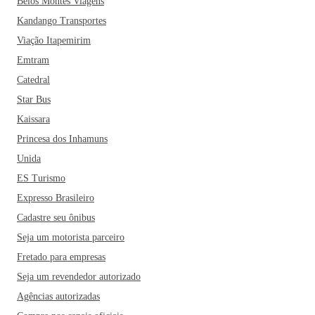
Belos Montes Viagens
Kandango Transportes
Viação Itapemirim
Emtram
Catedral
Star Bus
Kaissara
Princesa dos Inhamuns
Unida
ES Turismo
Expresso Brasileiro
Cadastre seu ônibus
Seja um motorista parceiro
Fretado para empresas
Seja um revendedor autorizado
Agências autorizadas