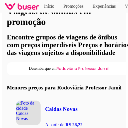
Novo
Início
Promoções
Experiências
V
Viagens de ônibus em
promoção
Encontre grupos de viagens de ônibus
com preços imperdíveis Preços e horário
das viagens sujeitos a disponibilidade
Rodoviária Professor Jamil
Desembarque em
Menores preços para Rodoviária Professor Jamil
Caldas Novas
A partir de
R$ 28,22