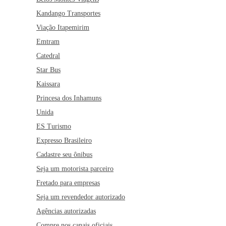
Kandango Transportes
Viação Itapemirim
Emtram
Catedral
Star Bus
Kaissara
Princesa dos Inhamuns
Unida
ES Turismo
Expresso Brasileiro
Cadastre seu ônibus
Seja um motorista parceiro
Fretado para empresas
Seja um revendedor autorizado
Agências autorizadas
Compre nos canais oficiais