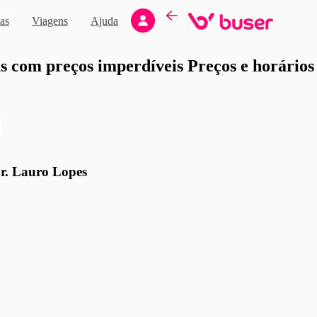
Novo
as
Viagens
Ajuda
moção
 com preços imperdíveis Preços e horários d
r. Lauro Lopes