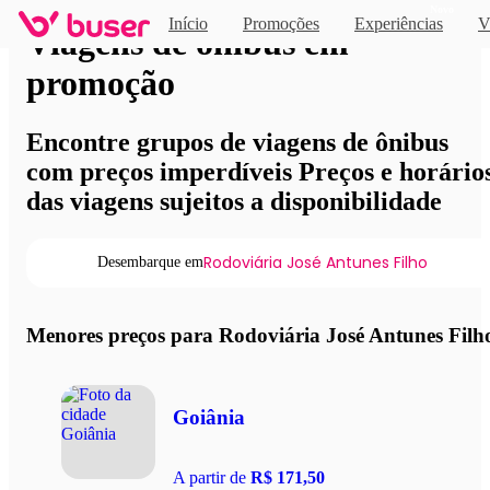
Novo
Início
Promoções
Experiências
V
Viagens de ônibus em
promoção
Encontre grupos de viagens de ônibus
com preços imperdíveis Preços e horário
das viagens sujeitos a disponibilidade
Rodoviária José Antunes Filho
Desembarque em
Menores preços para Rodoviária José Antunes Filh
Goiânia
A partir de
R$ 171,50