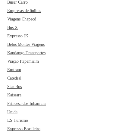
Buser Carro
Empresas de ônibus
Viagens Chapecó
Bus X
Expresso JK
Belos Montes Viagens
Kandango Transportes
Viação Itapemirim
Emtram
Catedral
Star Bus
Kaissara
Princesa dos Inhamuns
Unida
ES Turismo
Expresso Brasileiro