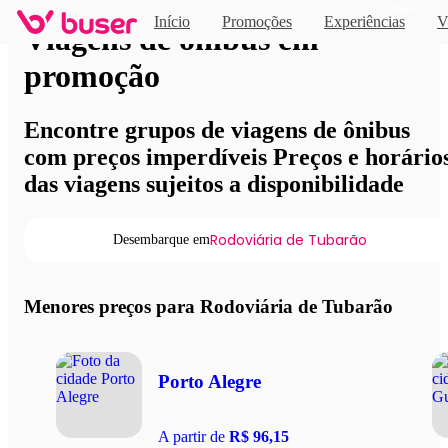
Novo
Início
Promoções
Experiências
V
Viagens de ônibus em
promoção
Encontre grupos de viagens de ônibus
com preços imperdíveis Preços e horário
das viagens sujeitos a disponibilidade
Rodoviária de Tubarão
Desembarque em
Menores preços para Rodoviária de Tubarão
Porto Alegre
A partir de
R$ 96,15