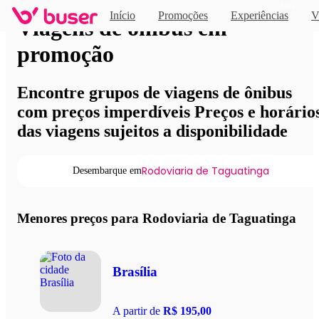
Novo
Início
Promoções
Experiências
V
Viagens de ônibus em
promoção
Encontre grupos de viagens de ônibus
com preços imperdíveis Preços e horário
das viagens sujeitos a disponibilidade
Rodoviaria de Taguatinga
Desembarque em
Menores preços para Rodoviaria de Taguatinga
Brasília
A partir de
R$ 195,00