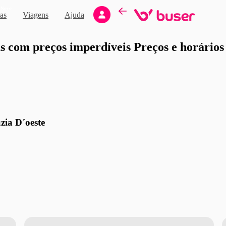
Novo
as
Viagens
Ajuda
moção
 com preços imperdíveis Preços e horários d
zia D´oeste