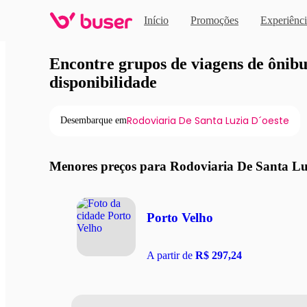
Início
Promoções
Experiênci
Viagens de ônibus em pro
Encontre grupos de viagens de ônibus
disponibilidade
Rodoviaria De Santa Luzia D´oeste
Desembarque em
Menores preços para Rodoviaria De Santa Lu
Porto Velho
A partir de
R$ 297,24