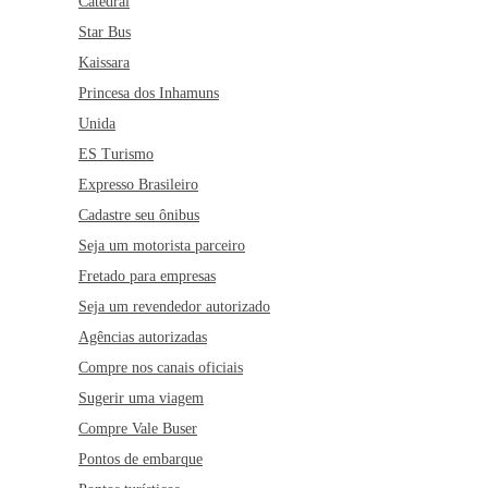
Catedral
Star Bus
Kaissara
Princesa dos Inhamuns
Unida
ES Turismo
Expresso Brasileiro
Cadastre seu ônibus
Seja um motorista parceiro
Fretado para empresas
Seja um revendedor autorizado
Agências autorizadas
Compre nos canais oficiais
Sugerir uma viagem
Compre Vale Buser
Pontos de embarque