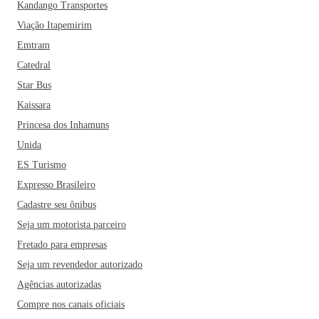
Kandango Transportes
Viação Itapemirim
Emtram
Catedral
Star Bus
Kaissara
Princesa dos Inhamuns
Unida
ES Turismo
Expresso Brasileiro
Cadastre seu ônibus
Seja um motorista parceiro
Fretado para empresas
Seja um revendedor autorizado
Agências autorizadas
Compre nos canais oficiais