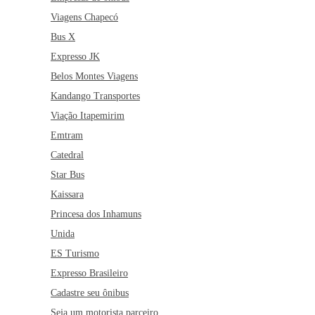
Viagens Chapecó
Bus X
Expresso JK
Belos Montes Viagens
Kandango Transportes
Viação Itapemirim
Emtram
Catedral
Star Bus
Kaissara
Princesa dos Inhamuns
Unida
ES Turismo
Expresso Brasileiro
Cadastre seu ônibus
Seja um motorista parceiro