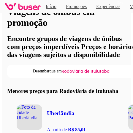
Novo
Início
Promoções
Experiências
V
Viagens de ônibus em
promoção
Encontre grupos de viagens de ônibus
com preços imperdíveis Preços e horário
das viagens sujeitos a disponibilidade
Rodoviária de Ituiutaba
Desembarque em
Menores preços para Rodoviária de Ituiutaba
Uberlândia
A partir de
R$ 85,01