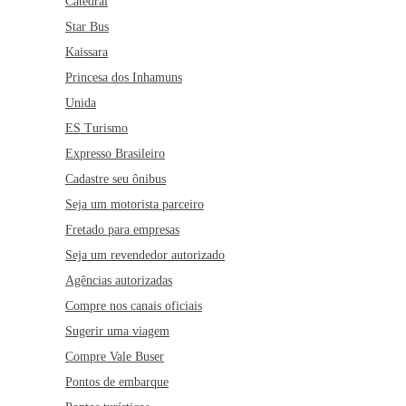
Catedral
Star Bus
Kaissara
Princesa dos Inhamuns
Unida
ES Turismo
Expresso Brasileiro
Cadastre seu ônibus
Seja um motorista parceiro
Fretado para empresas
Seja um revendedor autorizado
Agências autorizadas
Compre nos canais oficiais
Sugerir uma viagem
Compre Vale Buser
Pontos de embarque