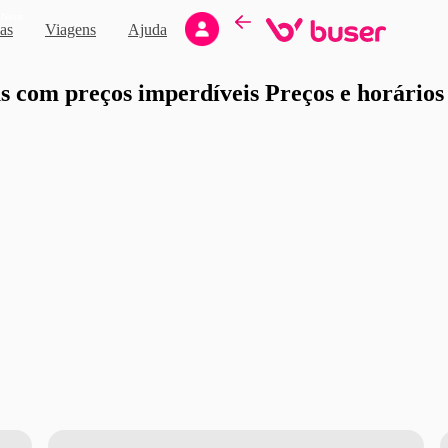
Novo
as
Viagens
Ajuda
moção
 com preços imperdíveis Preços e horários d