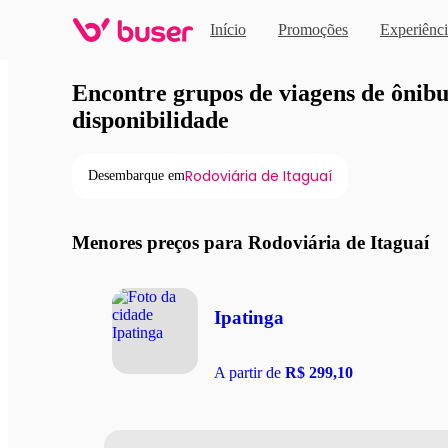
Início
Promoções
Experiênci
Viagens de ônibus em pro
Encontre grupos de viagens de ônibus
disponibilidade
Rodoviária de Itaguaí
Desembarque em
Menores preços para Rodoviária de Itaguaí
Ipatinga
A partir de
R$ 299,10