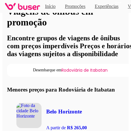
Novo
Início
Promoções
Experiências
V
Viagens de ônibus em
promoção
Encontre grupos de viagens de ônibus
com preços imperdíveis Preços e horário
das viagens sujeitos a disponibilidade
Rodoviária de Itabatan
Desembarque em
Menores preços para Rodoviária de Itabatan
Belo Horizonte
A partir de
R$ 265,00