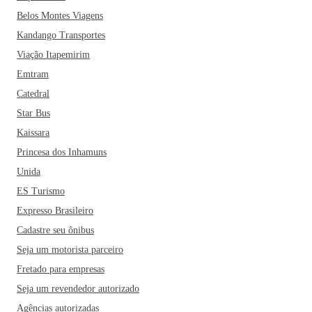
Belos Montes Viagens
Kandango Transportes
Viação Itapemirim
Emtram
Catedral
Star Bus
Kaissara
Princesa dos Inhamuns
Unida
ES Turismo
Expresso Brasileiro
Cadastre seu ônibus
Seja um motorista parceiro
Fretado para empresas
Seja um revendedor autorizado
Agências autorizadas