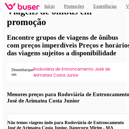
Novo
Início
Promoções
Experiências
V
Viagens de ônibus em
promoção
Encontre grupos de viagens de ônibus
com preços imperdíveis Preços e horário
das viagens sujeitos a disponibilidade
Rodoviária de Entroncamento José de
Desembarque
em
Arimatea Costa Junior
Menores preços para Rodoviária de Entroncament
José de Arimatea Costa Junior
Não temos viagens indo para Rodoviária de Entroncamento
José de Arimatea Costa Junior, Itapecuru Mirim - MA