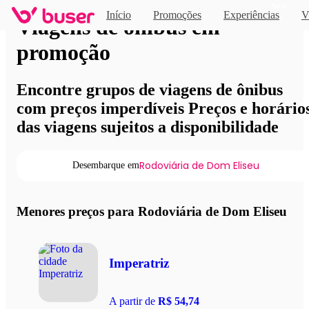
Novo
Início
Promoções
Experiências
V
Viagens de ônibus em
promoção
Encontre grupos de viagens de ônibus
com preços imperdíveis Preços e horário
das viagens sujeitos a disponibilidade
Rodoviária de Dom Eliseu
Desembarque em
Menores preços para Rodoviária de Dom Eliseu
Imperatriz
A partir de
R$ 54,74