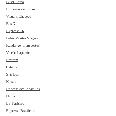
Buser Carro
Empresas de ônibus
Viagens Chapecó
Bus X
Expresso JK
Belos Montes Viagens
Kandango Transportes
Viação Itapemirim
Emtram
Catedral
Star Bus
Kaissara
Princesa dos Inhamuns
Unida
ES Turismo
Expresso Brasileiro