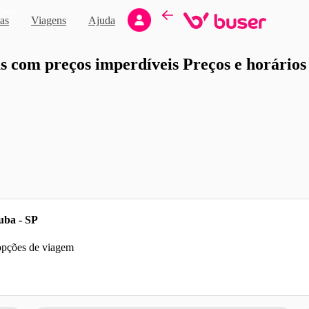
Novo
as
Viagens
Ajuda
moção
 com preços imperdíveis Preços e horários d
uba - SP
 opções de viagem