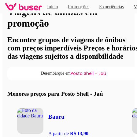
Novo
Início
Promoções
Experiências
V
Viagens de ônibus em
promoção
Encontre grupos de viagens de ônibus
com preços imperdíveis Preços e horário
das viagens sujeitos a disponibilidade
Posto Shell - Jaú
Desembarque em
Menores preços para Posto Shell - Jaú
Bauru
A partir de
R$ 13,90