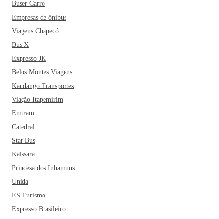
Buser Carro
Empresas de ônibus
Viagens Chapecó
Bus X
Expresso JK
Belos Montes Viagens
Kandango Transportes
Viação Itapemirim
Emtram
Catedral
Star Bus
Kaissara
Princesa dos Inhamuns
Unida
ES Turismo
Expresso Brasileiro