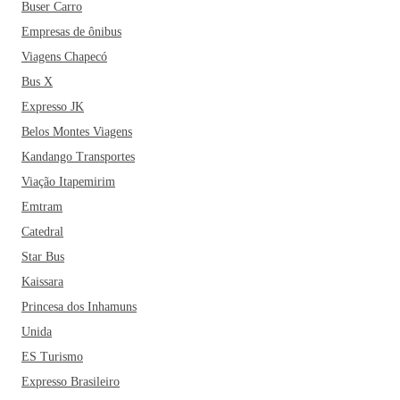
Buser Carro
Empresas de ônibus
Viagens Chapecó
Bus X
Expresso JK
Belos Montes Viagens
Kandango Transportes
Viação Itapemirim
Emtram
Catedral
Star Bus
Kaissara
Princesa dos Inhamuns
Unida
ES Turismo
Expresso Brasileiro