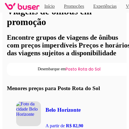
Novo
Início
Promoções
Experiências
V
Viagens de ônibus em
promoção
Encontre grupos de viagens de ônibus
com preços imperdíveis Preços e horário
das viagens sujeitos a disponibilidade
Posto Rota do Sol
Desembarque em
Menores preços para Posto Rota do Sol
Belo Horizonte
A partir de
R$ 82,90