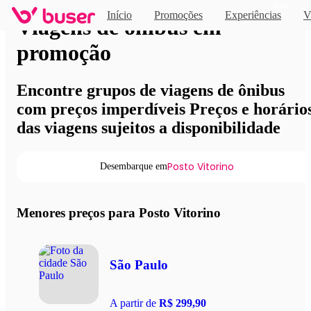
Novo
Início
Promoções
Experiências
V
Viagens de ônibus em
promoção
Encontre grupos de viagens de ônibus
com preços imperdíveis Preços e horário
das viagens sujeitos a disponibilidade
Posto Vitorino
Desembarque em
Menores preços para Posto Vitorino
São Paulo
A partir de
R$ 299,90