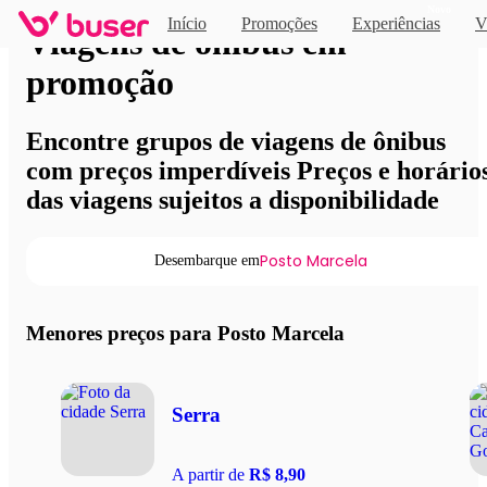
Novo
Início
Promoções
Experiências
V
Viagens de ônibus em
promoção
Encontre grupos de viagens de ônibus
com preços imperdíveis Preços e horário
das viagens sujeitos a disponibilidade
Posto Marcela
Desembarque em
Menores preços para Posto Marcela
Serra
A partir de
R$ 8,90