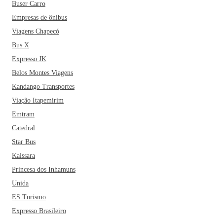
Buser Carro
Empresas de ônibus
Viagens Chapecó
Bus X
Expresso JK
Belos Montes Viagens
Kandango Transportes
Viação Itapemirim
Emtram
Catedral
Star Bus
Kaissara
Princesa dos Inhamuns
Unida
ES Turismo
Expresso Brasileiro