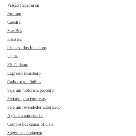
Viação Itapemirim
Emtram
Catedral
Star Bus
Kaissara
Princesa dos Inhamuns
Unida
ES Turismo
Expresso Brasileiro
Cadastre seu ônibus
Seja um motorista parceiro
Fretado para empresas
Seja um revendedor autorizado
Agências autorizadas
Compre nos canais oficiais
Sugerir uma viagem