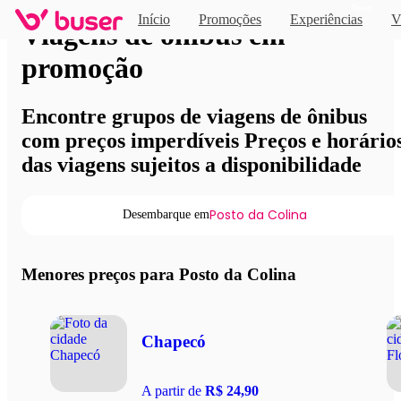
Novo
Início
Promoções
Experiências
V
Viagens de ônibus em
promoção
Encontre grupos de viagens de ônibus
com preços imperdíveis Preços e horário
das viagens sujeitos a disponibilidade
Posto da Colina
Desembarque em
Menores preços para Posto da Colina
Chapecó
A partir de
R$ 24,90