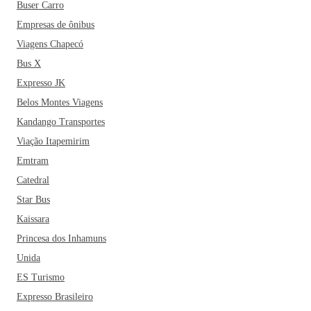
Buser Carro
Empresas de ônibus
Viagens Chapecó
Bus X
Expresso JK
Belos Montes Viagens
Kandango Transportes
Viação Itapemirim
Emtram
Catedral
Star Bus
Kaissara
Princesa dos Inhamuns
Unida
ES Turismo
Expresso Brasileiro