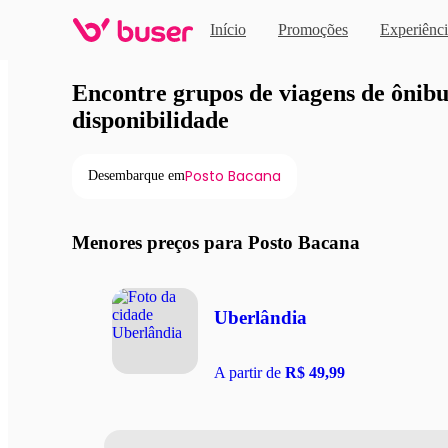
Início
Promoções
Experiênci
Viagens de ônibus em pro
Encontre grupos de viagens de ônibus
disponibilidade
Posto Bacana
Desembarque em
Menores preços para Posto Bacana
Uberlândia
A partir de
R$ 49,99