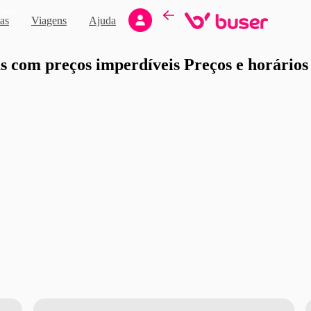
Novo
as
Viagens
Ajuda
moção
 com preços imperdíveis Preços e horários d