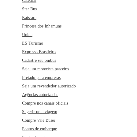
Catedral
Star Bus
Kaissara
Princesa dos Inhamuns
Unida
ES Turismo
Expresso Brasileiro
Cadastre seu ônibus
Seja um motorista parceiro
Fretado para empresas
Seja um revendedor autorizado
Agências autorizadas
Compre nos canais oficiais
Sugerir uma viagem
Compre Vale Buser
Pontos de embarque