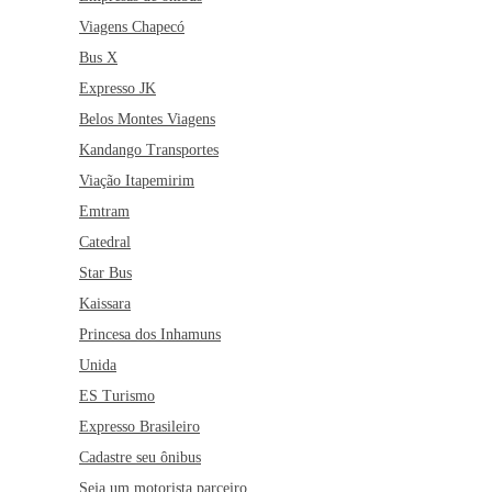
Viagens Chapecó
Bus X
Expresso JK
Belos Montes Viagens
Kandango Transportes
Viação Itapemirim
Emtram
Catedral
Star Bus
Kaissara
Princesa dos Inhamuns
Unida
ES Turismo
Expresso Brasileiro
Cadastre seu ônibus
Seja um motorista parceiro