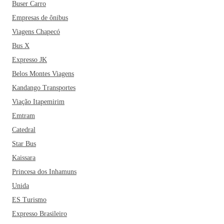
Buser Carro
Empresas de ônibus
Viagens Chapecó
Bus X
Expresso JK
Belos Montes Viagens
Kandango Transportes
Viação Itapemirim
Emtram
Catedral
Star Bus
Kaissara
Princesa dos Inhamuns
Unida
ES Turismo
Expresso Brasileiro