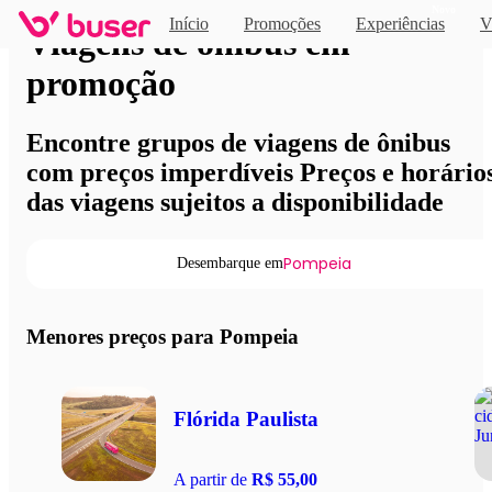
Novo
Início
Promoções
Experiências
V
Viagens de ônibus em
promoção
Encontre grupos de viagens de ônibus
com preços imperdíveis Preços e horário
das viagens sujeitos a disponibilidade
Pompeia
Desembarque em
Menores preços para Pompeia
Flórida Paulista
A partir de
R$ 55,00