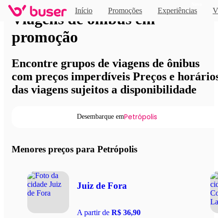
Novo
Início
Promoções
Experiências
V
Viagens de ônibus em
promoção
Encontre grupos de viagens de ônibus
com preços imperdíveis Preços e horário
das viagens sujeitos a disponibilidade
Petrópolis
Desembarque em
Menores preços para Petrópolis
Juiz de Fora
A partir de
R$ 36,90