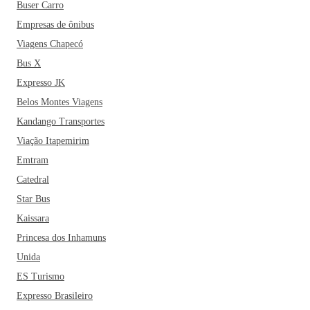
Buser Carro
Empresas de ônibus
Viagens Chapecó
Bus X
Expresso JK
Belos Montes Viagens
Kandango Transportes
Viação Itapemirim
Emtram
Catedral
Star Bus
Kaissara
Princesa dos Inhamuns
Unida
ES Turismo
Expresso Brasileiro