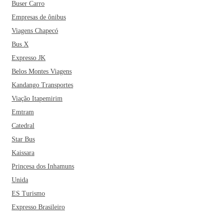
Buser Carro
Empresas de ônibus
Viagens Chapecó
Bus X
Expresso JK
Belos Montes Viagens
Kandango Transportes
Viação Itapemirim
Emtram
Catedral
Star Bus
Kaissara
Princesa dos Inhamuns
Unida
ES Turismo
Expresso Brasileiro