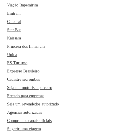
Viação Itapemirim
Emtram
Catedral
Star Bus
Kaissara
Princesa dos Inhamuns
Unida
ES Turismo
Expresso Brasileiro
Cadastre seu ônibus
Seja um motorista parceiro
Fretado para empresas
Seja um revendedor autorizado
Agências autorizadas
Compre nos canais oficiais
Sugerir uma viagem