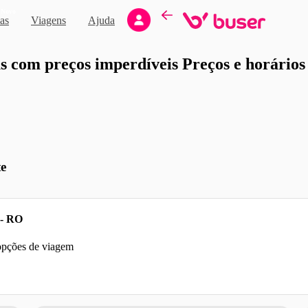
Novo
as
Viagens
Ajuda
moção
 com preços imperdíveis Preços e horários d
te
 - RO
 opções de viagem