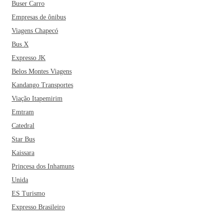
Buser Carro
Empresas de ônibus
Viagens Chapecó
Bus X
Expresso JK
Belos Montes Viagens
Kandango Transportes
Viação Itapemirim
Emtram
Catedral
Star Bus
Kaissara
Princesa dos Inhamuns
Unida
ES Turismo
Expresso Brasileiro