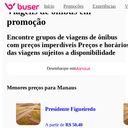
Novo
Início
Promoções
Experiências
V
Viagens de ônibus em
promoção
Encontre grupos de viagens de ônibus
com preços imperdíveis Preços e horário
das viagens sujeitos a disponibilidade
Manaus
Desembarque em
Menores preços para Manaus
Presidente Figueiredo
A partir de
R$ 50,40