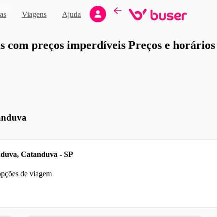
Novo
as
Viagens
Ajuda
moção
 com preços imperdíveis Preços e horários d
tanduva
nduva, Catanduva - SP
 opções de viagem