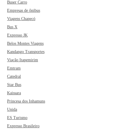
Buser Carro
Empresas de ônibus
Viagens Chapecó
Bus X
Expresso JK
Belos Montes Viagens
Kandango Transportes
Viação Itapemirim
Emtram
Catedral
Star Bus
Kaissara
Princesa dos Inhamuns
Unida
ES Turismo
Expresso Brasileiro