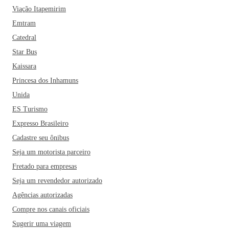
Viação Itapemirim
Emtram
Catedral
Star Bus
Kaissara
Princesa dos Inhamuns
Unida
ES Turismo
Expresso Brasileiro
Cadastre seu ônibus
Seja um motorista parceiro
Fretado para empresas
Seja um revendedor autorizado
Agências autorizadas
Compre nos canais oficiais
Sugerir uma viagem