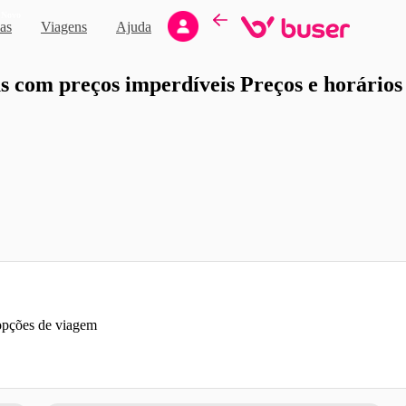
Novo
as
Viagens
Ajuda
moção
 com preços imperdíveis Preços e horários d
 opções de viagem