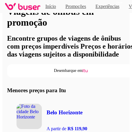
Novo
Início
Promoções
Experiências
V
Viagens de ônibus em
promoção
Encontre grupos de viagens de ônibus
com preços imperdíveis Preços e horário
das viagens sujeitos a disponibilidade
Itu
Desembarque em
Menores preços para Itu
Belo Horizonte
A partir de
R$ 119,90