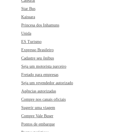
Catedral
Star Bus
Kaissara
Princesa dos Inhamuns
Unida
ES Turismo
Expresso Brasileiro
Cadastre seu ônibus
Seja um motorista parceiro
Fretado para empresas
Seja um revendedor autorizado
Agências autorizadas
Compre nos canais oficiais
Sugerir uma viagem
Compre Vale Buser
Pontos de embarque