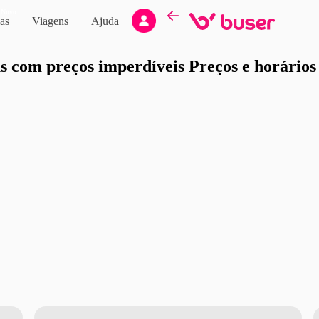
Novo
as
Viagens
Ajuda
moção
 com preços imperdíveis Preços e horários d