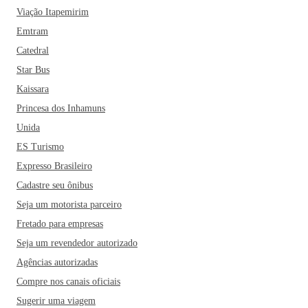
Viação Itapemirim
Emtram
Catedral
Star Bus
Kaissara
Princesa dos Inhamuns
Unida
ES Turismo
Expresso Brasileiro
Cadastre seu ônibus
Seja um motorista parceiro
Fretado para empresas
Seja um revendedor autorizado
Agências autorizadas
Compre nos canais oficiais
Sugerir uma viagem