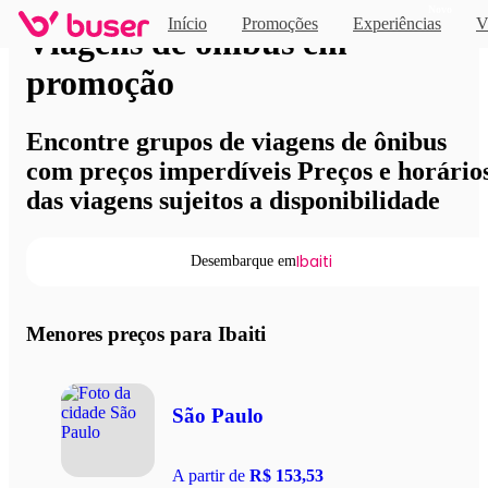
Novo
Início
Promoções
Experiências
V
Viagens de ônibus em
promoção
Encontre grupos de viagens de ônibus
com preços imperdíveis Preços e horário
das viagens sujeitos a disponibilidade
Ibaiti
Desembarque em
Menores preços para Ibaiti
São Paulo
A partir de
R$ 153,53