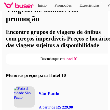
Novo
Início
Promoções
Experiências
V
Viagens de ônibus em
promoção
Encontre grupos de viagens de ônibus
com preços imperdíveis Preços e horário
das viagens sujeitos a disponibilidade
Hotel 10
Desembarque em
Menores preços para Hotel 10
São Paulo
A partir de
R$ 229,90