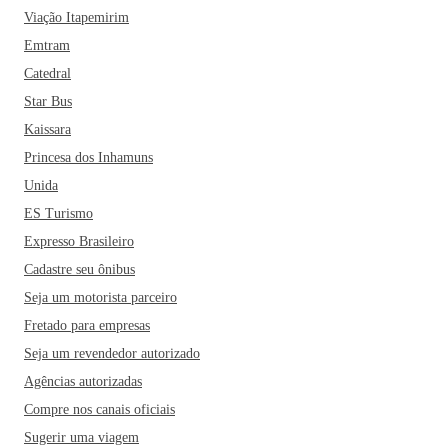
Viação Itapemirim
Emtram
Catedral
Star Bus
Kaissara
Princesa dos Inhamuns
Unida
ES Turismo
Expresso Brasileiro
Cadastre seu ônibus
Seja um motorista parceiro
Fretado para empresas
Seja um revendedor autorizado
Agências autorizadas
Compre nos canais oficiais
Sugerir uma viagem