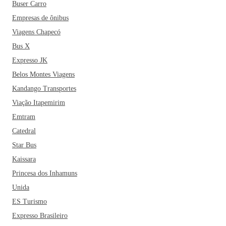
Buser Carro
Empresas de ônibus
Viagens Chapecó
Bus X
Expresso JK
Belos Montes Viagens
Kandango Transportes
Viação Itapemirim
Emtram
Catedral
Star Bus
Kaissara
Princesa dos Inhamuns
Unida
ES Turismo
Expresso Brasileiro