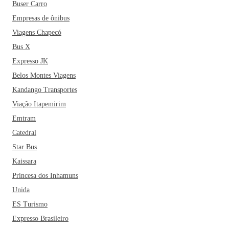
Buser Carro
Empresas de ônibus
Viagens Chapecó
Bus X
Expresso JK
Belos Montes Viagens
Kandango Transportes
Viação Itapemirim
Emtram
Catedral
Star Bus
Kaissara
Princesa dos Inhamuns
Unida
ES Turismo
Expresso Brasileiro