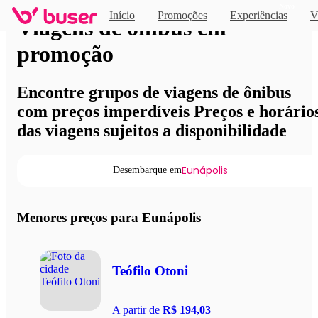
Novo
Início
Promoções
Experiências
V
Viagens de ônibus em
promoção
Encontre grupos de viagens de ônibus
com preços imperdíveis Preços e horário
das viagens sujeitos a disponibilidade
Eunápolis
Desembarque em
Menores preços para Eunápolis
Teófilo Otoni
A partir de
R$ 194,03