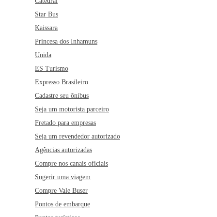
Catedral
Star Bus
Kaissara
Princesa dos Inhamuns
Unida
ES Turismo
Expresso Brasileiro
Cadastre seu ônibus
Seja um motorista parceiro
Fretado para empresas
Seja um revendedor autorizado
Agências autorizadas
Compre nos canais oficiais
Sugerir uma viagem
Compre Vale Buser
Pontos de embarque