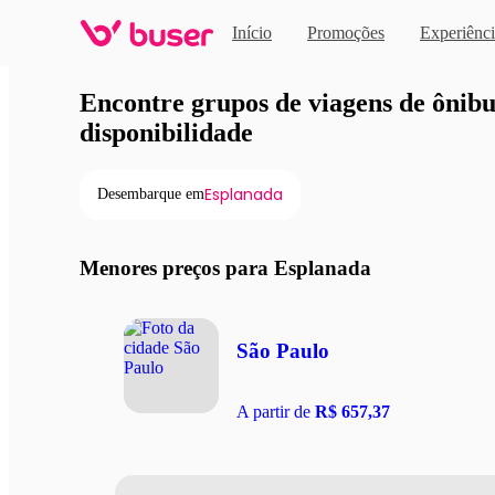
Início
Promoções
Experiênci
Viagens de ônibus em pro
Encontre grupos de viagens de ônibus
disponibilidade
Esplanada
Desembarque em
Menores preços para Esplanada
São Paulo
A partir de
R$ 657,37