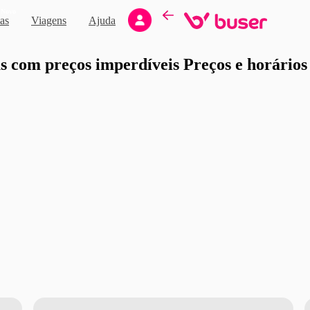
Novo
as
Viagens
Ajuda
moção
 com preços imperdíveis Preços e horários d