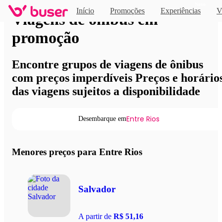
Novo
Início
Promoções
Experiências
V
Viagens de ônibus em
promoção
Encontre grupos de viagens de ônibus
com preços imperdíveis Preços e horário
das viagens sujeitos a disponibilidade
Entre Rios
Desembarque em
Menores preços para Entre Rios
Salvador
A partir de
R$ 51,16